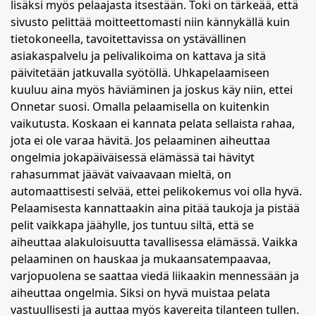
lisäksi myös pelaajasta itsestään. Toki on tärkeää, että
sivusto pelittää moitteettomasti niin kännykällä kuin
tietokoneella, tavoitettavissa on ystävällinen
asiakaspalvelu ja pelivalikoima on kattava ja sitä
päivitetään jatkuvalla syötöllä. Uhkapelaamiseen
kuuluu aina myös häviäminen ja joskus käy niin, ettei
Onnetar suosi. Omalla pelaamisella on kuitenkin
vaikutusta. Koskaan ei kannata pelata sellaista rahaa,
jota ei ole varaa hävitä. Jos pelaaminen aiheuttaa
ongelmia jokapäiväisessä elämässä tai hävityt
rahasummat jäävät vaivaavaan mieltä, on
automaattisesti selvää, ettei pelikokemus voi olla hyvä.
Pelaamisesta kannattaakin aina pitää taukoja ja pistää
pelit vaikkapa jäähylle, jos tuntuu siltä, että se
aiheuttaa alakuloisuutta tavallisessa elämässä. Vaikka
pelaaminen on hauskaa ja mukaansatempaavaa,
varjopuolena se saattaa viedä liikaakin mennessään ja
aiheuttaa ongelmia. Siksi on hyvä muistaa pelata
vastuullisesti ja auttaa myös kavereita tilanteen tullen.