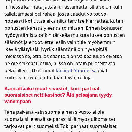
nimessä kannata jättää lunastamatta, sillä se on kuin
tallettamaasi pelirahaa, jossa saadut voitot voi
nopeasti kotiuttaa eikä niitä tarvitse kierrättää, kuten
bonusten kanssa yleensä toimitaan. Ennen bonusten
hyödyntämistä onkin tärkeää muistaa lukea bonusten
säännöt ja ehdot, ettei esiin vain tule myöhemmin
ikäviä yllätyksiä. Nyrkkisääntönä on hyvä pitää
mielessä se, että jos sääntöjä on vaikea lukea eivätkä
ne ole selkeästi esillä, niissä on jotain piiloteltavaa
pelaajilleen. Useimmat
kasinot Suomessa
ovat
kuitenkin myös ehdoiltaan hyvin reiluja.
Kannattaako muut sivustot, kuin parhaat
suomalaiset nettikasinot? Älä pelaajana tyydy
vähempään
Tänä päivänä vain suomalainen sivusto ei ole
suomalaisille enää se paras, sillä myös ulkomaiset
tarjoavat pelit suomeksi. Toki parhaat suomalaiset