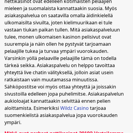
nettikasinot ovat edelleen kotimaisten pelaajien
mieleen ja suomalaista kannattaakin suosia. Myös
asiakaspalvelua on saatavilla omalla äidinkielellä
ulkomaisilta sivuilta, joten kielimuurikaan ei tule
vastaan tiukan paikan tullen. Mitä asiakaspalveluun
tulee, monen ulkomaisen kasinon pelisivut ovat
suurempia ja näin ollen he pystyvät tarjoamaan
pelaajille tukea ja turvaa ympäri vuorokauden.
Varsinkin yöllä pelaaville pelaajille tämä on todella
tärkeä seikka. Asiakaspalvelu on helppo tavoittaa
yhteyttä live chatin välityksellä, jolloin asiat usein
ratkaistaan vain muutamassa minuutissa.
Sähköpostitse voi myös ottaa yhteyttä ja joissakin
sivustoilla edelleen jopa puhelimitse. Asiakaspalvelun
aukioloajat kannattaakin selvittää ennen pelien
aloittamista. Esimerkiksi
Wildz Casino
tarjoaa
suomenkielistä asiakaspalvelua jopa vuorokauden
ympäri.