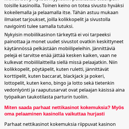
toisille kasinoilla. Toinen keino on totea sivusto hyväksi
kokeilemalla ja pelaamalla itse. Tähän astuu mukaan
ilmaiset tarjoukset, joilla kolikkopelit ja sivustolla
navigointi tulee samalla tutuksi.
Nykyisin mobiilikasinon tärkeyttä ei voi tarpeeksi
painottaa ja monet uudet sivustot ovatkin keskittyneet
käytännössä pelkästään mobiilipeleihin. Jännittäviä
pelejä ei tarvitse enää jättää kesken kaiken, vaan ne
kulkevat mobiililaitteilla siellä missä pelaajatkin. Niin
kolikkopelit, pöytäpelit, kuten ruletti, jännittävät
korttipelit, kuten baccarat, blackjack ja pokeri,
lottopelit, kuten keno, bingo ja lotto sekä tietenkin
vedonlyönti ja raaputusarvat ovat pelaajan käsissä aina
työpaikan taukotilasta parturin tuoliin.
Miten saada parhaat nettikasinot kokemuksia? Myös
oma pelaaminen kasinolla vaikuttaa hurjasti
Parhaat nettikasinot kokemuksia riippuvat kasinon