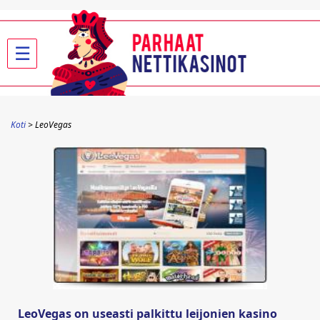
☰
Koti
LeoVegas
LeoVegas on useasti palkittu leijonien kasino