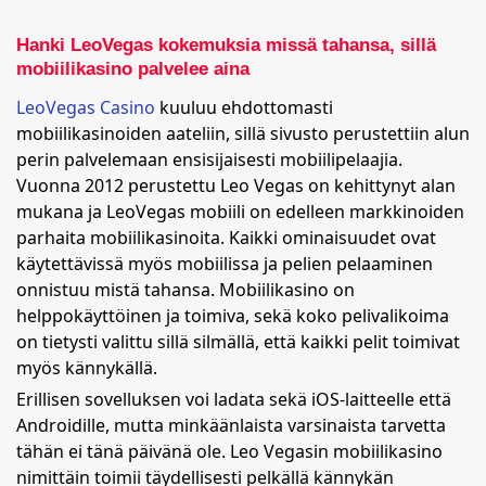
Hanki LeoVegas kokemuksia missä tahansa, sillä
mobiilikasino palvelee aina
LeoVegas Casino
kuuluu ehdottomasti
mobiilikasinoiden aateliin, sillä sivusto perustettiin alun
perin palvelemaan ensisijaisesti mobiilipelaajia.
Vuonna 2012 perustettu Leo Vegas on kehittynyt alan
mukana ja LeoVegas mobiili on edelleen markkinoiden
parhaita mobiilikasinoita. Kaikki ominaisuudet ovat
käytettävissä myös mobiilissa ja pelien pelaaminen
onnistuu mistä tahansa. Mobiilikasino on
helppokäyttöinen ja toimiva, sekä koko pelivalikoima
on tietysti valittu sillä silmällä, että kaikki pelit toimivat
myös kännykällä.
Erillisen sovelluksen voi ladata sekä iOS-laitteelle että
Androidille, mutta minkäänlaista varsinaista tarvetta
tähän ei tänä päivänä ole. Leo Vegasin mobiilikasino
nimittäin toimii täydellisesti pelkällä kännykän